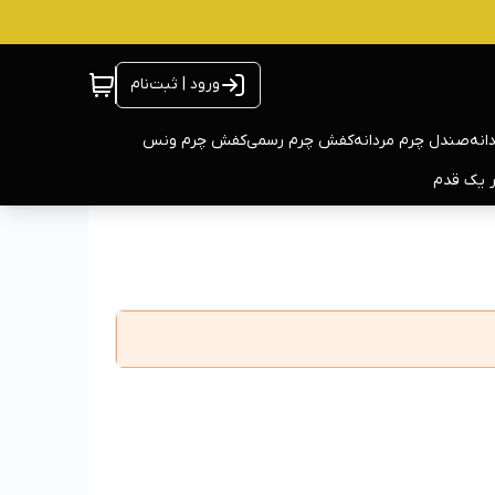
ورود | ثبت‌نام
انه
صندل چرم مردانه
کفش چرم رسمی
کفش چرم ونس
ر یک قدم