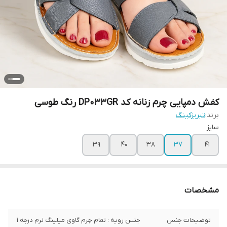
کفش دمپایی چرم زنانه کد DP033GR رنگ طوسی
برند:
تبریزکینگ
سایز
39
40
38
37
41
مشخصات
توضیحات جنس
جنس رویه : تمام چرم گاوی میلینگ نرم درجه 1