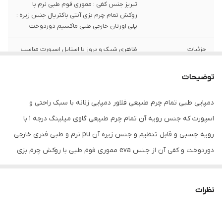
تبریز جنس کفی : مموری فوم طبی نرم با
روکش تمام چرم بزی آنتی باکتریال جنس زیره :
پلی اورتان خارجی طبی ماکسیم دوردوخت
جزئیات
ظاهری شیک و بروز با استایل اسپورت مناسب
استفاده داخل و خارج منزل کاملا راحتی طبی و
نرم . با ترکیب رنگ زیبای طوسی با کفی عسلی
توضیحات
کشور تولید کننده
ایران
دمپایی طبی تمام چرم طبیعی فلاور دمپایی زنانه با سبک راحتی و
جنس
چرم طبیعی
اسپورت که جنس رویه آن تمام چرم طبیعی گاوی میلینگ درجه 1 با
رویه چسبی و قابل تنظیم و جنس زیره آن pu نرم و طبی فنری خارجی
دوردوخت و کفی آن از جنس eva مموری فوم طبی با روکش چرم بزی
ضد تعریق می باشد . این صندل تمام دستدوز تبریز بوده و کاملا طبی
می باشد و برای پا درد و زانو درد و کمردرد و انواع بیماری های پاشنه
نظرات
مناسب است . این دمپایی تمام چرم طبیعی بوده و از کیفیت بسیار
بالایی برخوردار است و صادراتی می باشد .. رنگ این صندل طوسی می