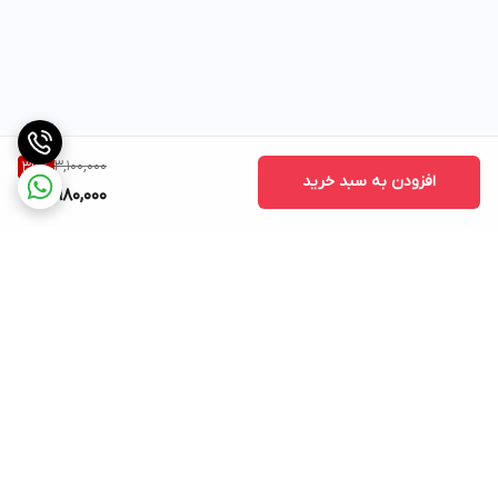
3,100,000
36
%
افزودن به سبد خرید
1,980,000
برگشت به بالا