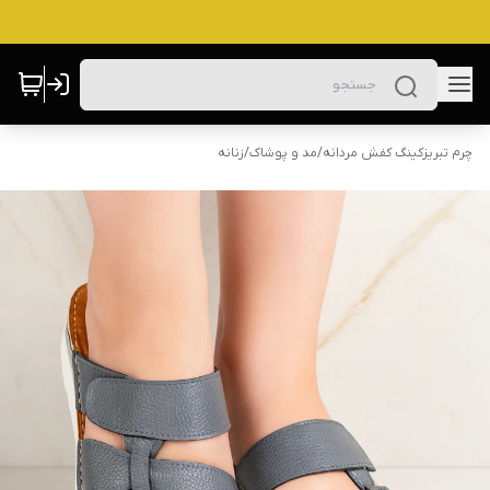
چرم تبریزکینگ کفش مردانه
/
مد و پوشاک
/
زنانه