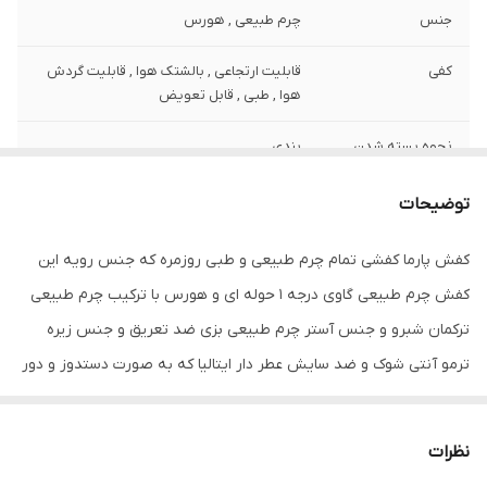
جنس
چرم طبیعی , هورس
کفی
قابلیت ارتجاعی , بالشتک هوا , قابلیت گردش
هوا , طبی , قابل تعویض
نحوه بسته شدن
بندی
کفش
توضیحات
ویژگی‌های زیره
آج دار , تخت , قابلیت ارتجاعی , قابلیت گردش
هوا , کاهش فشار وارده , مقاوم در برابر
کفش پارما کفشی تمام چرم طبیعی و طبی روزمره که جنس رویه این
سایش
کفش چرم طبیعی گاوی درجه 1 حوله ای و هورس با ترکیب چرم طبیعی
جزئیات
ظاهری شیک و بروز با استایل اسپورت قابل
ترکمان شبرو و جنس آستر چرم طبیعی بزی ضد تعریق و جنس زیره
ست با انواع شلوارهای جین و کتان و پارچه ای
ترمو آنتی شوک و ضد سایش عطر دار ایتالیا که به صورت دستدوز و دور
و ...
دوز به به رویه متصل شده است و جنس کفی این کفش مموری فوم با
نگهداری
دستمال و دستمال مرطوب و اسپری مخصوص
رویه چرم طبیعی بزی آتی باکتریال و طبی با محافظ پاشنه می باشد . این
هورس
نظرات
کفش تمام چرم طبیعی بوده و از کیفیت و دوخت و دوام بسیار بالایی