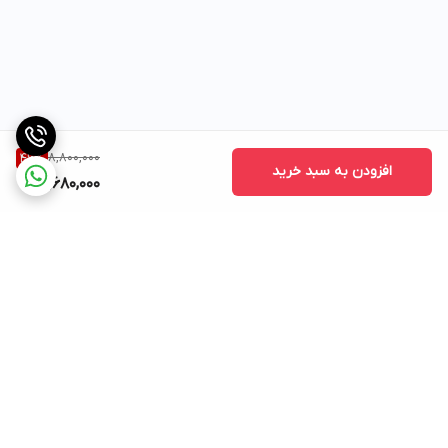
8,800,000
46
%
افزودن به سبد خرید
4,680,000
برگشت به بالا