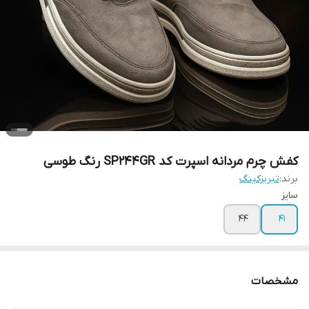
کفش چرم مردانه اسپرت کد SP244GR رنگ طوسی
برند:
تبریزکینگ
سایز
۴۴
41
مشخصات