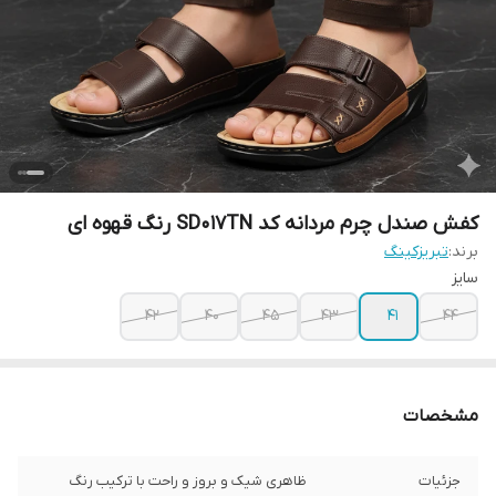
کفش صندل چرم مردانه کد SD017TN رنگ قهوه ای
برند:
تبریزکینگ
سایز
42
40
45
43
41
44
مشخصات
جزئیات
ظاهری شیک و بروز و راحت با ترکیب رنگ