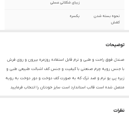
زیبای شکلاتی عسلی
نحوه بسته شدن
یکسره
کفش
نگهداری
دستمال مرطوب
توضیحات
کشور تولید کننده
ایران
صندل فوق راحت و طبی و نرم قابل استفاده روزمره بیرون و روی فرش
جنس
چرم مصنوعی
با جنس رویه چرم صنعتی با کیفیت و جنس کف اشبالت طبیعی طبی و
زیره پی یو نرم و ضد ترک که به صورت کف دوخت و دور دوخت به رویه
متصل شده است قالب استاندارد است سایز خودتان را انتخاب فرمایید
نظرات