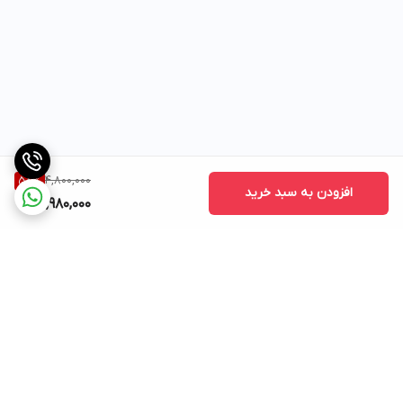
4,800,000
58
%
افزودن به سبد خرید
1,980,000
برگشت به بالا