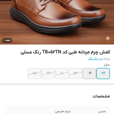
کفش چرم مردانه طبی کد TB052TN رنگ عسلی
برند:
تبریزکینگ
سایز
45
42
40
43
41
44
مشخصات
جنس
چرم طبیعی