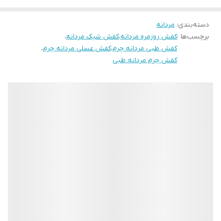
جنس زیره
پلی اورتان
صادراتی میباشد . رنگ این کفش قهوه ای عسلی می باشد .قالب کفش
دسته‌بندی
:
مردانه
استاندارد است سایز خودتان را انتخاب کنید
برچسب‌ها :
کفش روزمره مردانه
،
کفش شیک مردانه
،
کفش طبی مردانه چرم
،
کفش عسلی مردانه چرم
،
کفش چرم مردانه طبی