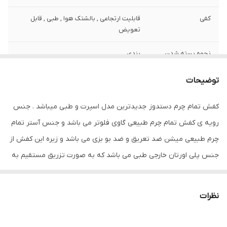
کفی
قابلیت ارتجاعی , بالشتک هوا , طبی , قابل
تعویض
نحوه بسته شدن
بندی
کفش
توضیحات
ویژگی‌های زیره
انعطاف پذیر , تخت , قابلیت ارتجاعی , کاهش
فشار وارده , مقاوم در برابر سایش
کفش تمام چرم دستدوز جدیدترین مدل اسپرت و طبی میباشد . جنس
رویه ی کفش تمام چرم طبیعی گاوی فلوتر می باشد و جنس آستر تمام
جزئیات
ظاهری شیک و بروز با استایل اسپرت کلاسیک
راحتی مناسب تیپ های کژوال و روزمره
چرم طبیعی میشن ضد تعریق و ضد بو بزی می باشد و زیره این کفش از
جنس پلی اورتان خارجی طبی می باشد که به صورت تزریق مستقیم به
نگهداری
واکس و براق کننده و دستمال
رویه متصل شده است که باعث بالا رفتن دوام این کفش می شود . از
کد کالای محصول
003
خاصیت های این زیره علاوه بر طبی بودن و خاصیت انعطاف پذیر ضد
نظرات
ترک و ضد شکنندگی میباشد . کفی این کفش طبی تمام چرم آنتی
کشور تولید کننده
ایران
باکتریال می باشد . کفش از کیفیت و دوام بسیار بالایی برخوردار بوده و