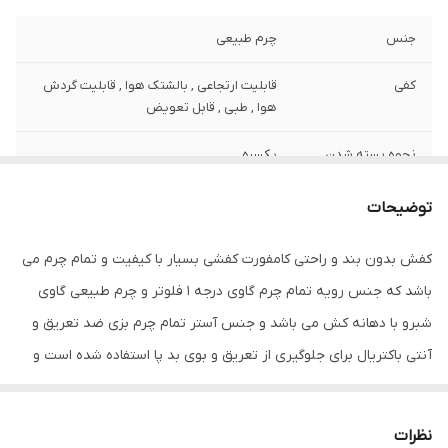
جنس
چرم طبیعی
کفی
قابلیت ارتجاعی , بالشتک هوا , قابلیت گردش
هوا , طبی , قابل تعویض
نحوه بسته شدن
یکسره
کفش
توضیحات
ویژگی‌های زیره
آج دار , قابلیت ارتجاعی , قابلیت گردش هوا ,
کاهش فشار وارده , مقاوم در برابر سایش
کفش بدون بند و راحتی کامفورت کفشی بسیار با کیفیت و تمام چرم می
باشد که جنس رویه تمام چرم گاوی درجه 1 فلوتر و چرم طبیعی گاوی
جزئیات
ظاهری شیک و بروز با استایل اسپورت و کژوال
با ترکیب رنگ زیبای مشکی طوسی قابل ست با
شبرو با دهانه کش می باشد و جنس آستر تمام چرم بزی ضد تعریق و
انواع شلوارهای جین و کتان و پارچه ای
آنتی باکتریال برای جلوگیری از تعریق و بوی بد پا استفاده شده است و
نگهداری
واکس و براق کننده و دستمال مرطوب
جنس زیره ترمو کامفورت ایتالیا با خاصیت ضد سایش و لغزش با دوام و
طول عمر بسیار بالا به صورت دست دوز و دور دوخت به رویه متصل
کشور تولید کننده
ایران
نظرات