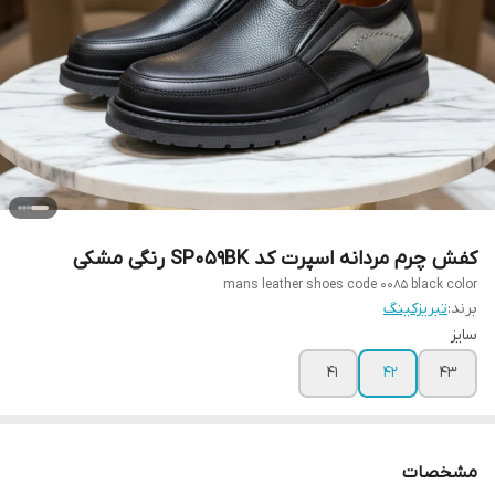
کفش چرم مردانه اسپرت کد SP059BK رنگی مشکی
mans leather shoes code 0085 black color
برند:
تبریزکینگ
سایز
41
42
43
مشخصات