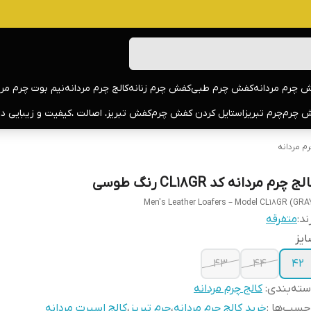
 چرم مردانه
کفش چرم طبی
کفش چرم زنانه
کالج چرم مردانه
نیم بوت چرم مرد
 چرم
چرم تبریز
استایل کردن کفش چرم
کفش تبریز، اصالت ،کیفیت و زیبایی د
رم مردانه
لج چرم مردانه کد CL18GR رنگ طوسی
Men's Leather Loafers – Model CL18GR (GRA
ند:
متفرقه
یز
43
44
42
ته‌بندی
:
کالج چرم مردانه
چسب‌ها :
خرید کالج چرم مردانه
،
چرم تبریز
،
کالج اسپرت مردانه