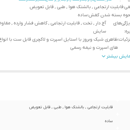
فی
:
قابلیت ارتجاعی , بالشتک هوا , طبی , قابل تعویض
حوه بسته شدن کفش
:
ساده
ژگی‌های
آج دار , تخت , قابلیت ارتجاعی , کاهش فشار وارده , مقاوم د
ره
:
سایش
ئیات
:
ظاهری شیک وبروز با استایل اسپرت و لاکچری قابل ست با انواع
های اسپرت و نیمه رسمی
هداری
:
دستمال مرطوب
مایش بیشتر
ور تولید کننده
:
ایران
نس
:
چرم طبیعی
قابلیت ارتجاعی , بالشتک هوا , طبی , قابل تعویض
ساده