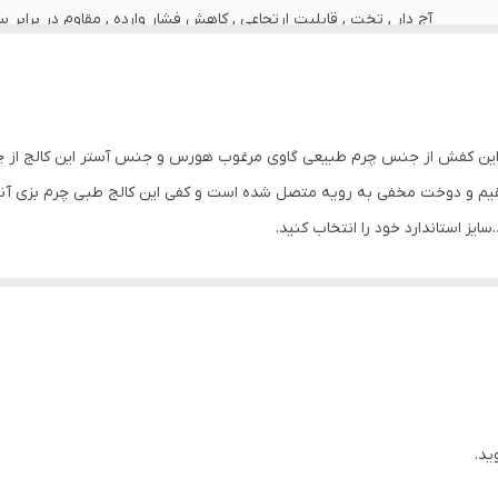
آج دار , تخت , قابلیت ارتجاعی , کاهش فشار وارده , مقاوم در برابر
ظاهری شیک وبروز با استایل اسپرت و لاکچری قابل ست با انواع تی
دستمال مرطوب
ه این کفش از جنس چرم طبیعی گاوی مرغوب هورس و جنس آستر این کالج از 
ایران
 و دوخت مخفی به رویه متصل شده است و کفی این کالج طبی چرم بزی آنتی ب
ایز استاندارد خود را انتخاب کنید.
چرم طبیعی
ید.