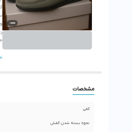
ک
ن
وی
زی
جز
نگ
ن
کش
ج
مشخصات
کفی
نحوه بسته شدن کفش