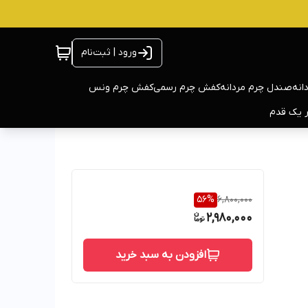
ورود | ثبت‌نام
انه
صندل چرم مردانه
کفش چرم رسمی
کفش چرم ونس
ر یک قدم
56
%
6,800,000
2,980,000
افزودن به سبد خرید