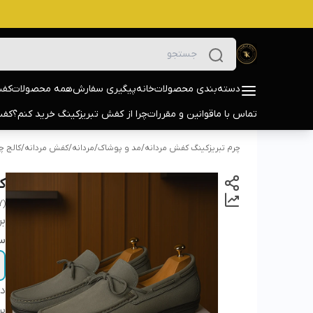
دسته‌بندی محصولات
خانه
پیگیری سفارش
همه محصولات
کفش
تماس با ما
قوانین و مقررات
چرا از کفش تبریزکینگ خرید کنم؟
کفش
چرم تبریزکینگ کفش مردانه
/
مد و پوشاک
/
مردانه
/
کفش مردانه
/
کالج چ
کا
Y)
بر
سا
دس
بر