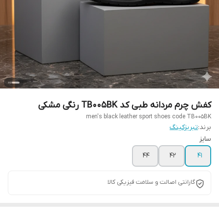
کفش چرم مردانه طبی کد TB005BK رنگی مشکی
men's black leather sport shoes code TB005BK
برند:
تبریزکینگ
سایز
44
42
41
گارانتی اصالت و سلامت فیزیکی کالا