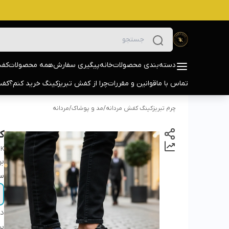
دسته‌بندی محصولات
خانه
پیگیری سفارش
همه محصولات
کفش
تماس با ما
قوانین و مقررات
چرا از کفش تبریزکینگ خرید کنم؟
کفش
چرم تبریزکینگ کفش مردانه
/
مد و پوشاک
/
مردانه
کف
BK
بر
سا
دس
بر