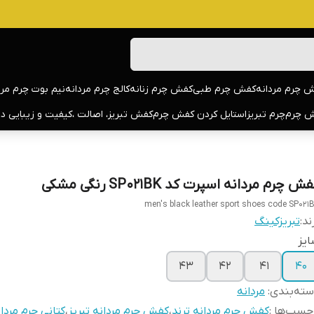
 چرم مردانه
کفش چرم طبی
کفش چرم زنانه
کالج چرم مردانه
نیم بوت چرم مرد
 چرم
چرم تبریز
استایل کردن کفش چرم
کفش تبریز، اصالت ،کیفیت و زیبایی د
ش چرم مردانه اسپرت کد SP021BK رنگی مشکی
men's black leather sport shoes code SP021
ند:
تبریزکینگ
یز
43
42
41
40
ته‌بندی
:
مردانه
چسب‌ها :
کفش چرم مردانه ترند
،
کفش چرم مردانه تبریز
،
کتانی چرم مردا