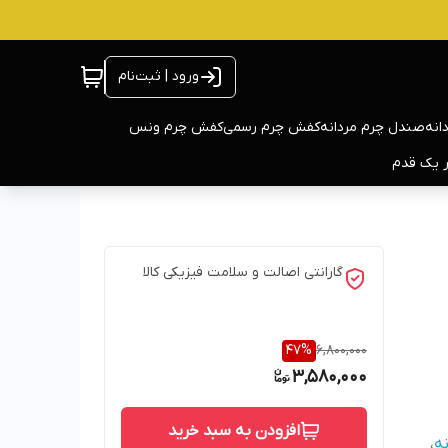
ورود | ثبت‌نام
انه
صندل چرم مردانه
کفش چرم رسمی
کفش چرم ونس
ر یک قدم
گارانتی اصالت و سلامت فیزیکی کالا
47
%
6,800,000
3,580,000
افزودن به سبد خرید
نه
،