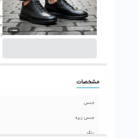
ج
ج
ر
مشخصات
جنس
جنس زیره
رنگ