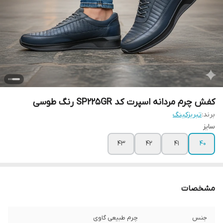
کفش چرم مردانه اسپرت کد SP225GR رنگ طوسی
برند:
تبریزکینگ
سایز
43
42
41
40
مشخصات
جنس
چرم طبیعی گاوی