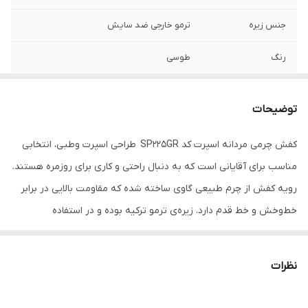
جنس زیره
ترمو خارجی ضد سایش
رنگ
طوسی
توضیحات
کفش چرمی مردانه اسپرت کد SP225GR طراحی اسپرت وطبی، انتخابی
مناسب برای آقایانی است که به دنبال راحتی و کاری برای روزمره هستند.
رویه کفش از چرم طبیعی گاوی ساخته شده که مقاومت بالایی در برابر
خط‌وخش و خط قدم دارد. زیره‌ی ترمو ترکیه بوده و در استفاده
طولانی‌مدت راحتی بیشتری فراهم می‌کند.
این کفش چرمی با رنگ پرطرفدار طوسی قابل ست شدن با استایل طبی
نظرات
است و برای محیط کار، مهمانی و استفاده روزانه گزینه‌ای ایده‌آل
محسوب می‌شود.