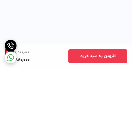
7,800,000
50
%
افزودن به سبد خرید
3,880,000
برگشت به بالا