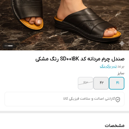
صندل چرم مردانه کد SD001BK رنگ مشکی
برند:
تبریزکینگ
سایز
43
42
41
گارانتی اصالت و سلامت فیزیکی کالا
مشخصات