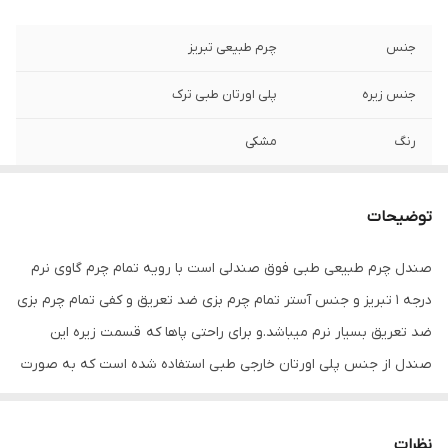
جنس
چرم طبیعی تبریز
جنس زیره
پلی اورتان طبی ترک
رنگ
مشکی
توضیحات
صندل چرم طبیعی طبی فوق صندلی است با رویه تمام چرم گاوی نرم
درجه 1 تبریز و جنس آستر تمام چرم بزی ضد تعریق و کفی تمام چرم بزی
ضد تعریق بسیار نرم میباشد.و برای راحتی پاها که قسمت زیره این
صندل از جنس پلی اورتان خارجی طبی استفاده شده است که به صورت
دور دوز به رویه چرمی متصل می باشد . این صندل طبی بوده و برای
افرادی که از پادرد و زانودرد و آرتروز و حتی دیسک کمر رنج میبرند گزینه
نظرات