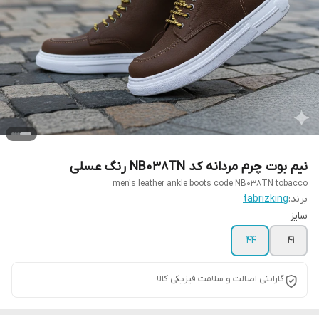
نیم بوت چرم مردانه کد NB038TN رنگ عسلی
men's leather ankle boots code NB038TN tobacco
برند:
tabrizking
سایز
44
41
گارانتی اصالت و سلامت فیزیکی کالا