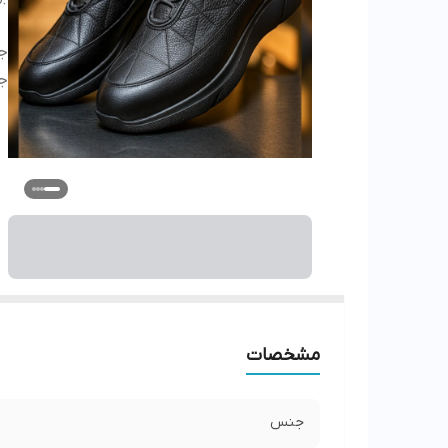
ج
ج
مشخصات
جنس