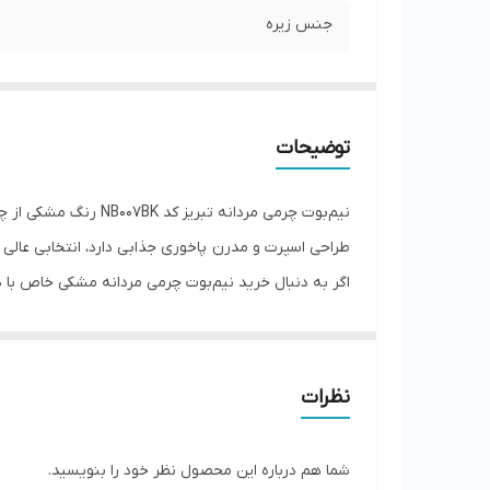
جنس زیره
توضیحات
طراحی اسپرت و مدرن پاخوری جذابی دارد، انتخابی عالی
عرضه می‌شود و با استایل کژوال و اسپرت به‌خوبی ست م
ارسال به سراسر کشور با تضمین اصالت اگه میخوای یه 
الگو سایزبندی
نظرات
سایز 40 طول داخل 26.5 سانت
سایز 41 طول داخل 27.5 سانت
شما هم درباره این محصول نظر خود را بنویسید.