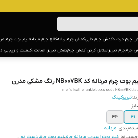
 چرم مردانه
کفش چرم طبی
کفش چرم زنانه
کالج چرم مردانه
نیم بوت چرم مرد
 چرم
چرم تبریز
استایل کردن کفش چرم
کفش تبریز، اصالت ،کیفیت و زیبایی د
م بوت چرم مردانه کد NB007BK رنگ مشکی مدرن
men's leather ankle boots code NB007BK bla
ند:
تبریزکینگ
یز
43
41
ته‌بندی
:
مردانه
چسب‌ها :
نیم بوت اسپرت مردانه چرم
،
نیم بوت چرم دست دوز
،