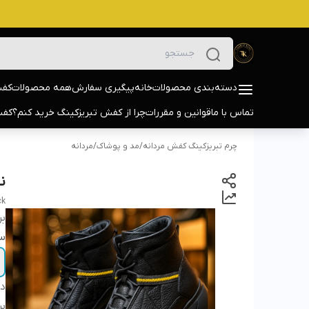
دسته‌بندی محصولات
خانه
پیگیری سفارش
همه محصولات
کفش
تماس با ما
قوانین و مقررات
چرا از کفش تبریزکینگ خرید کنم؟
کفش
چرم تبریزکینگ کفش مردانه
/
مد و پوشاک
/
مردانه
نی
ck
بر
سا
دس
بر