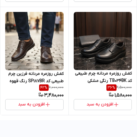
کفش روزمره مردانه چرم طبیعی
کفش روزمره مردانه فرزین چرم
کد TB034BK رنگی مشکی
طبیعی کد SP187BR رنگ قهوه
6,000,000
2,500,000
42
%
36
%
ای
3,480,000
1,580,000
افزودن به سبد
افزودن به سبد