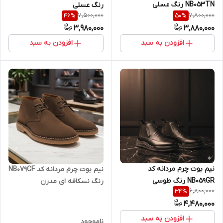
NB053TN رنگ عسلی
رنگ عسلی
7,500,000
7,800,000
46
%
50
%
3,980,000
3,880,000
افزودن به سبد
افزودن به سبد
نیم بوت چرم مردانه کد
نیم بوت چرم مردانه کد NB079CF
NB059GR رنگ طوسی
رنگ نسکافه ای مدرن
6,800,000
34
%
4,480,000
افزودن به سبد
ناموجود