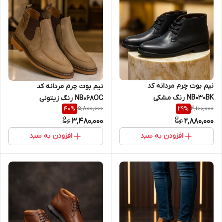
نیم بوت چرم مردانه کد
نیم بوت چرم مردانه کد
NB030BK رنگ مشکی
NB068OC رنگ زیتونی
5,800,000
4,100,000
40
%
29
%
3,480,000
2,880,000
افزودن به سبد
افزودن به سبد