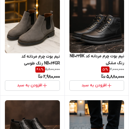
نیم بوت چرم مردانه کد NB022BK
نیم بوت چرم مردانه کد
رنگ مشکی
NB064GR رنگ طوسی
5,800,000
12,000,000
48
%
51
%
2,980,000
5,880,000
افزودن به سبد
افزودن به سبد