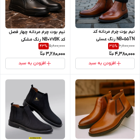
نیم بوت چرم مردانه کد
نیم بوت چرم مردانه چهار فصل
NB055TN رنگ عسلی
کد NB077BK رنگ مشکی
5,800,000
6,800,000
43
%
35
%
3,280,000
4,380,000
افزودن به سبد
افزودن به سبد