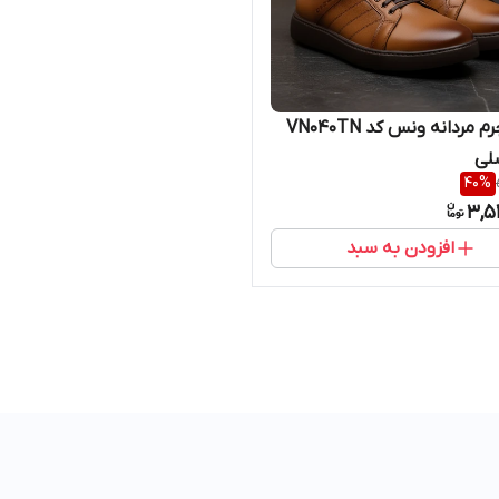
کفش چرم مردانه ونس کد VN040TN
لی
40
%
3,5
افزودن به سبد