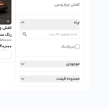
کفش چرم ونس
برند
رنگ عس
5,900,000
40,000
تبریزکینگ
موجودی
محدوده قیمت