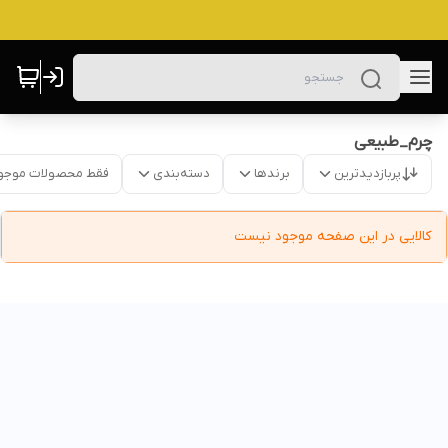
چرم_طبیعی
پربازدیدترین
برندها
دسته‌بندی
فقط محصولات موجو
کالایی در این صفحه موجود نیست