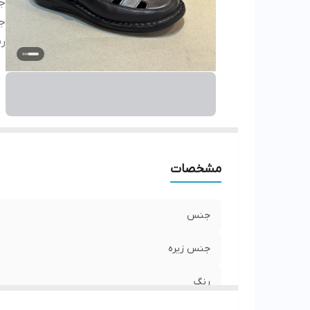
ج
ج
ر
مشخصات
جنس
جنس زیره
رنگ