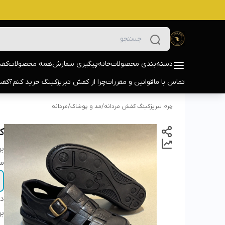
دسته‌بندی محصولات
خانه
پیگیری سفارش
همه محصولات
کفش
تماس با ما
قوانین و مقررات
چرا از کفش تبریزکینگ خرید کنم؟
کفش
چرم تبریزکینگ کفش مردانه
/
مد و پوشاک
/
مردانه
کف
بر
سا
دس
بر