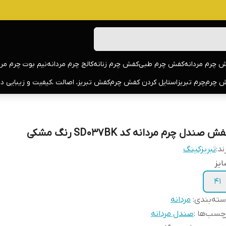
 چرم مردانه
کفش چرم طبی
کفش چرم زنانه
کالج چرم مردانه
نیم بوت چرم مرد
 چرم
چرم تبریز
استایل کردن کفش چرم
کفش تبریز، اصالت ،کیفیت و زیبایی د
ش صندل چرم مردانه کد SD037BK رنگ مشکی
ند:
تبریزکینگ
یز
41
ته‌بندی
:
مردانه
چسب‌ها :
صندل مردانه