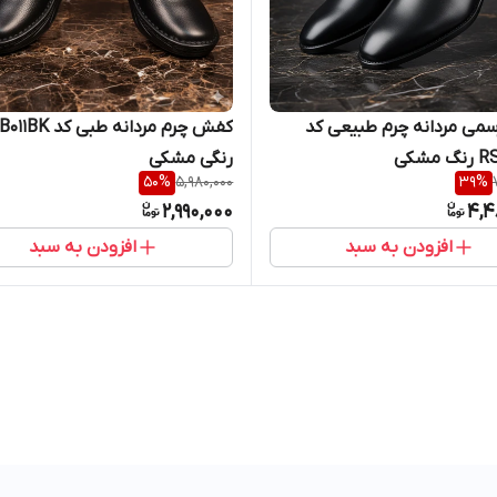
می مردانه چرم طبیعی کد
کفش چرم مردانه طبی کد K
مشکی
رنگی مشکی
50
%
5,980,000
39
%
2,990,000
4,4
افزودن به سبد
افزودن به سبد