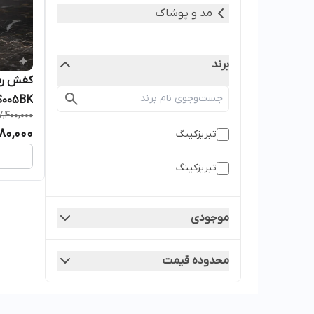
مد و پوشاک
برند
کفش رس
RS005BK رنگ 
7,400,000
80,000
تبریزکینگ
تبریزکینگ
موجودی
محدوده قیمت