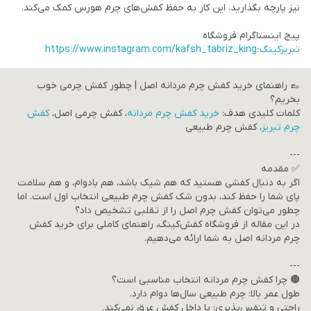
نیز پارچه بگذارید. این کار به حفظ کفش‌های چرم هورس کمک می‌کند.
پیج اینستاگرام فروشگاه
تبریزکینگ
:
https://www.instagram.com/kafsh_tabriz_king
👞 راهنمای خرید کفش چرم مردانه اصل | چطور کفش چرمی خوب
بخریم؟
کلمات کلیدی هدف:
خرید کفش چرم مردانه
، کفش چرمی اصل،
کفش
چرم تبریز
، کفش چرم طبیعی
---
✅ مقدمه
اگر به دنبال کفشی هستید که هم شیک باشد، هم بادوام، و هم سلامت
پای شما را حفظ کند، بدون شک کفش چرم طبیعی انتخاب اول است. اما
چطور می‌توان کفش چرم اصل را از تقلبی تشخیص داد؟
در این مقاله از فروشگاه کفش‌کینگ، راهنمای کاملی برای خرید کفش
چرم مردانه اصل به شما ارائه می‌دهیم.
---
🟤 چرا کفش چرم مردانه انتخاب مناسبی است؟
طول عمر بالا: چرم طبیعی سال‌ها دوام دارد.
راحتی و تنفس‌پذیری: پا داخل کفش عرق نمی‌کند.