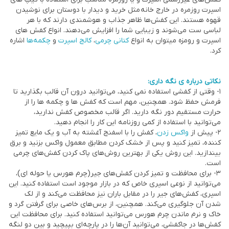
اسپرت روزمره در خارج خانه مثل خرید و دیدار با دوستان برای نوشیدن
قهوه هستند. این کفش‌ها ظاهر جذاب و هوشمندی دارند که با هر
لباسی ست می‌شوند و زیبایی شما را افزایش می‌دهند. انواع کفش های
اسپرت و رومزه میتوان به انواع
کتانی چرمی
،
کالج اسپرت
و
چکمه‌ها
اشاره
کرد.
نکاتی درباره ی نگه داری:
1- وقتی از کفشی استفاده نمی کنید، می‌توانید درون آن قالب بگذارید تا
فرمش حفظ شود. همچنین، مهم است که کفش ها و چکمه ها را از
حرارت مستقیم دور نگه دارید. اگر قالب مخصوص کفش ندارید،
می‌توانید با استفاده از کمی روزنامه این کار را انجام دهید.
2- پیش از
واکس زدن
، کفش را با اسفنج آغشته به آب و یک مایع تمیز
کننده، تمیز کنید و پس از خشک کردن مطابق معمول واکس بزنید و برق
بیندازید. این روش یکی از بهترین روش‌های پاک کردن کفش‌های چرمی
است.
3- برای محافظت و تمیز کردن کفش‌های جیر(چرم هورس یا حوله ای)،
می‌توانید از نوعی اسپری خاص که در بازار موجود است استفاده کنید. این
اسپری، کفش‌های جیر را در مقابل باران نیز محافظت می‌کند و از لک
شدن آن جلوگیری می‌کند. همچنین، از برس‌های خاصی برای گرفتن گرد و
خاک و نرم ماندن چرم هورس می‌توانید استفاده کنید. برای محافظت این
کفش‌ها در جاکفشی، می‌توانید آن‌ها را در پارچه‌ای بپیچید و بین دو لنگه