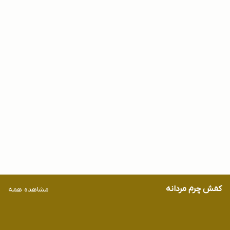
5,800,000
5,980,000
55
%
50
%
2,580,000
2,980,000
کفش چرم مردانه
مشاهده همه