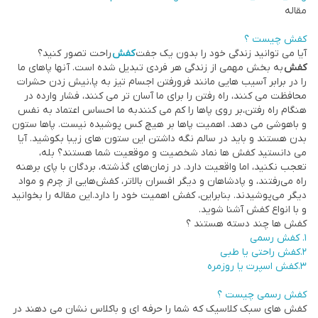
مقاله
کفش چیست ؟
آیا می توانید زندگی خود را بدون یک جفت
کفش
راحت تصور کنید؟
کفش
به بخش مهمی از زندگی هر فردی تبدیل شده است. آنها پاهای ما
را در برابر آسیب هایی مانند فرورفتن اجسام تیز به پا،نیش زدن حشرات
محافظت می کنند، راه رفتن را برای ما آسان تر می کنند، فشار وارده در
هنگام راه رفتن،بر روی پاها را کم می کنندبه ما احساس اعتماد به نفس
و باهوشی می دهد. اهمیت پاها بر هیچ کس پوشیده نیست. پاها ستون
بدن هستند و باید در سالم نگه داشتن این ستون های زیبا بکوشید. آیا
می دانستید کفش ها نماد شخصیت و موقعیت شما هستند؟ بله،
تعجب نکنید، اما واقعیت دارد. در زمان‌های گذشته، بردگان با پای برهنه
راه می‌رفتند، و پادشاهان و دیگر افسران بالاتر، کفش‌هایی از چرم و مواد
دیگر می‌پوشیدند. بنابراین، کفش اهمیت خود را دارد.این مقاله را بخوانید
و با انواع کفش آشنا شوید.
کفش ها چند دسته هستند ؟
1. کفش رسمی
2.کفش راحتی یا طبی
3.کفش اسپرت یا روزمره
کفش رسمی چیست ؟
کفش های سبک کلاسیک که شما را حرفه ای و باکلاس نشان می دهند در