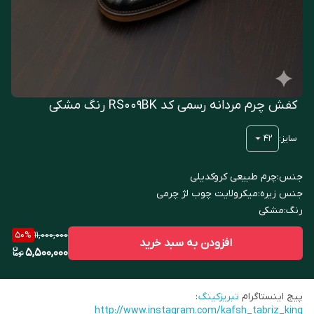
کفش چرم مردانه رسمی کد RS009BK رنگ مشکی
سایز
:
42
جنس
:
چرم طبیعی کروکدیلی
جنس زیره
:
میکرولایت چوب لژ چرمی
رنگ
:
مشکی
11,000,000
50
%
افزودن به سبد خرید
5,500,000
پیج اینستاگرام
تبریزکینگ
:
http://www.instagram.com/kafsh_tabriz_king