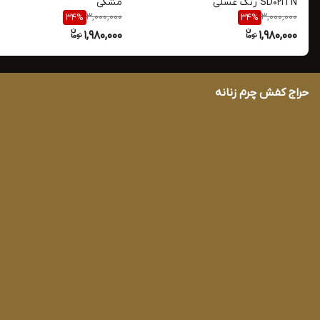
SD021TN رنگ عسلی
مشکی
3,000,000
3,000,000
34
%
34
%
1,980,000
1,980,000
حراج کفش چرم زنانه