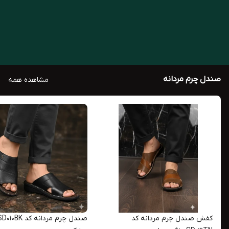
5,000,000
5,000,000
0
%
50
%
2,480,000
2,480,000
صندل چرم مردانه
مشاهده همه
کفش صندل چرم مردانه کد