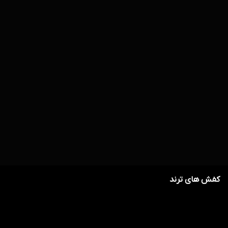
6,800,000
5,000,000
42
%
50
%
3,880,000
2,480,000
کفش های ترند