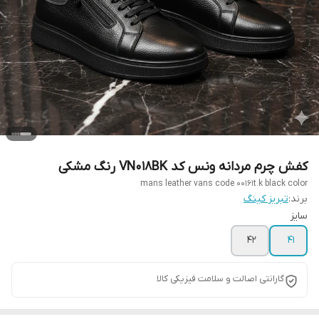
کفش چرم مردانه ونس کد VN018BK رنگ مشکی
mans leather vans code 00161t.k black color
برند:
تبریز کینگ
سایز
42
41
گارانتی اصالت و سلامت فیزیکی کالا