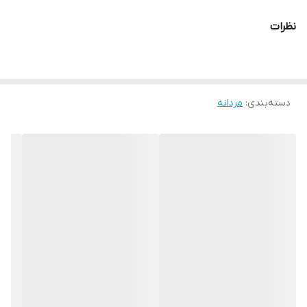
اگر به دنبال خرید ونس اسپرت مردانه مشکی با دوخت ظریف، راحتی بالا
نظرات
و دوام طولانی هستید، این مدل بهترین گزینه است.ونس چرمی
VN018BK
همین الان ثبت سفارش کن
دسته‌بندی
:
مردانه