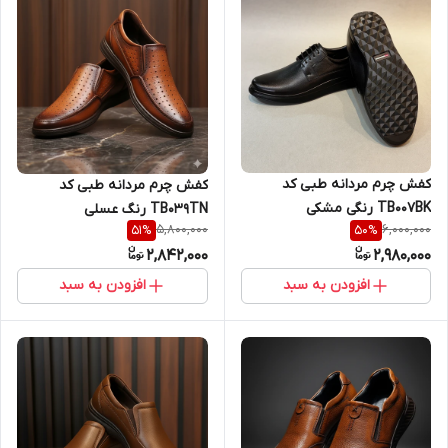
کفش چرم مردانه طبی کد
کفش چرم مردانه طبی کد
TB007BK رنگی مشکی
TB039TN رنگ عسلی
5,800,000
6,000,000
51
%
50
%
2,842,000
2,980,000
افزودن به سبد
افزودن به سبد