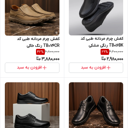
کفش چرم مردانه طبی کد
کفش چرم مردانه طبی کد
TB016BK رنگی مشکی
TB074CR رنگ خاکی
6,800,000
4,200,000
42
%
29
%
3,880,000
2,980,000
افزودن به سبد
افزودن به سبد