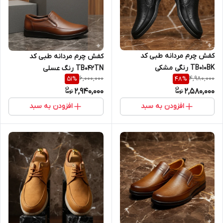
کفش چرم مردانه طبی کد
کفش چرم مردانه طبی کد
TB010BK رنگی مشکی
TB042TN رنگ عسلی
6,000,000
4,980,000
51
%
48
%
2,940,000
2,580,000
افزودن به سبد
افزودن به سبد