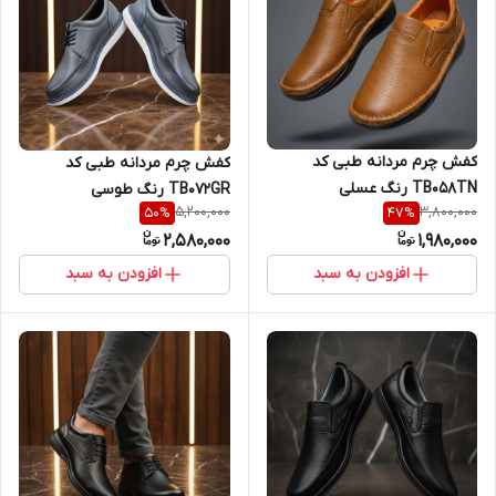
کفش چرم مردانه طبی کد
کفش چرم مردانه طبی کد
TB058TN رنگ عسلی
TB072GR رنگ طوسی
5,200,000
3,800,000
50
%
47
%
2,580,000
1,980,000
افزودن به سبد
افزودن به سبد