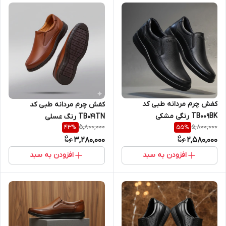
کفش چرم مردانه طبی کد
کفش چرم مردانه طبی کد
TB009BK رنگی مشکی
TB041TN رنگ عسلی
5,800,000
5,800,000
43
%
55
%
3,280,000
2,580,000
افزودن به سبد
افزودن به سبد