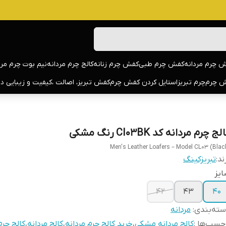
 چرم مردانه
کفش چرم طبی
کفش چرم زنانه
کالج چرم مردانه
نیم بوت چرم مرد
 چرم
چرم تبریز
استایل کردن کفش چرم
کفش تبریز، اصالت ،کیفیت و زیبایی د
لج چرم مردانه کد Cl03BK رنگ مشکی
Men's Leather Loafers – Model CL03 (Blac
ند:
تبریزکینگ
یز
۴۲
43
40
ته‌بندی
:
مردانه
چسب‌ها :
کالج مردانه مشکی
،
خرید کالج چرم مردانه
،
کالج مردانه
،
کالج چرم