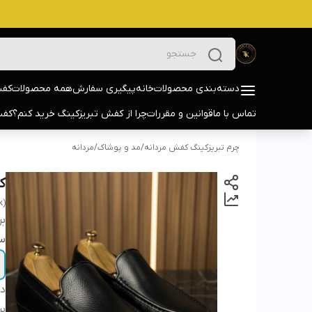
دسته‌بندی محصولات
خانه
پیگیری سفارش
همه محصولات
کفش
تماس با ما
قوانین و مقررات
چرا از کفش تبریزکینگ خرید کنم؟
کفش
چرم تبریزکینگ کفش مردانه
/
مد و پوشاک
/
مردانه
کا
k)
بر
سا
دس
بر