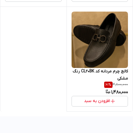
کالج چرم مردانه کد CL20BK رنگ
مشکی
3,800,000
61
%
1,480,000
افزودن به سبد