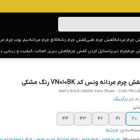
 چرم مردانه
کفش چرم طبی
کفش چرم زنانه
کالج چرم مردانه
نیم بوت چرم مرد
 چرم
چرم تبریز
استایل کردن کفش چرم
کفش تبریز، اصالت ،کیفیت و زیبایی د
ش چرم مردانه ونس کد VN010BK رنگ مشکی
Men's Black Leather Vans Shoes – Code VN010
ند:
تبریزکینگ
یز
44
43
42
41
40
ته‌بندی
:
مردانه
چسب‌ها :
خریدونس چرم
،
ونس چرم مردانه تبریز
،
ونس چرم دستدوزتبریز