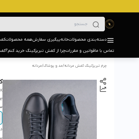
دسته‌بندی محصولات
خانه
پیگیری سفارش
همه محصولات
کفش
تماس با ما
قوانین و مقررات
چرا از کفش تبریزکینگ خرید کنم؟
کفش
چرم تبریزکینگ کفش مردانه
/
مد و پوشاک
/
مردانه
کف
BK
بر
سا
دس
بر