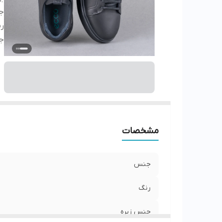
ج
ر
ج
مشخصات
جنس
رنگ
جنس زیره