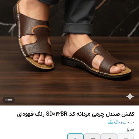
کفش صندل چرمی مردانه کد SD022BR رنگ قهوه‌ای
برند:
تبریزکینگ
سایز