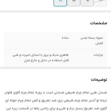
40
42
41
44
مشخصات
نحوه بسته شدن
ساده
کفش
جزئیات
ظاهری شیک و بروز با استایل اسپرت و طبی
قابل استفاده در داخل و خارج منزل
نگهداری
واکس و براق کننده و دستمال
توضیحات
کد کالای محصول
03
صندل طبی تمام چرم طبیعی صندلی است با رویه تمام چرم گاوی فلوتر
کشور مبدا برند
ایران
درجه 1و آستر تمام چرم طبیعی بزی ضد تعریق و کفی تمام چرم حوله ای
کشور تولید کننده
ایران
گاوی ضد تعریق بسیار نرم و طبی.و برای راحتی پاها در قسمت زیره این