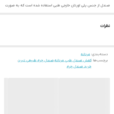
صندل از جنس پلی اورتان خارجی طبی استفاده شده است که به صورت
جنس
چرم طبیعی
دور دوز به رویه چرمی متصل می باشد . این صندل طبی بوده و برای
افرادی که از پادرد و زانودرد و آرتروز و حتی دیسک کمر رنج میبرند گزینه
نظرات
مناسبی می باشد .رنگ این صندل قهوه ای می باشد. قالب این صندل
ترک بوده و بزرگ می باشد. اگر پایی با پنجه پهن دارید دقیقا همان سایزی
که قبلا استفاده میکردین انتخاب کنید اگر پایی لاغر و یا نرمال دارید یک
دسته‌بندی
:
مردانه
سایز کوچک تر انتخاب کنید .
برچسب‌ها :
کفش صندل طبی مردانه
،
صندل چرم طبیعی تبریز
،
خرید صندل چرم