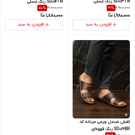
SD013TN رنگ عسلی
SD014TN رنگ عسلی
3,800,000
2,900,000
50
%
31
%
1,880,000
1,980,000
افزودن به سبد
افزودن به سبد
کفش صندل چرمی مردانه کد
SD022BR رنگ قهوه‌ای