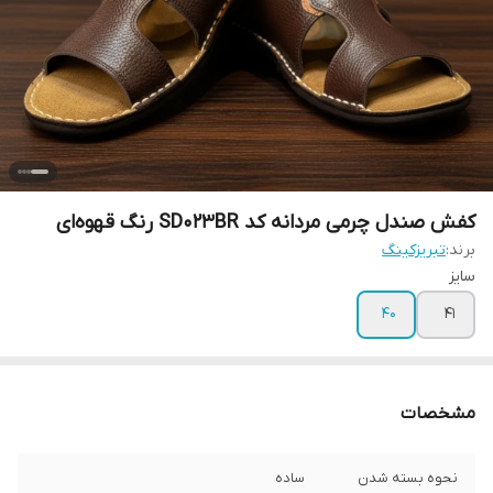
کفش صندل چرمی مردانه کد SD023BR رنگ قهوه‌ای
برند:
تبریزکینگ
سایز
40
41
مشخصات
نحوه بسته شدن
ساده