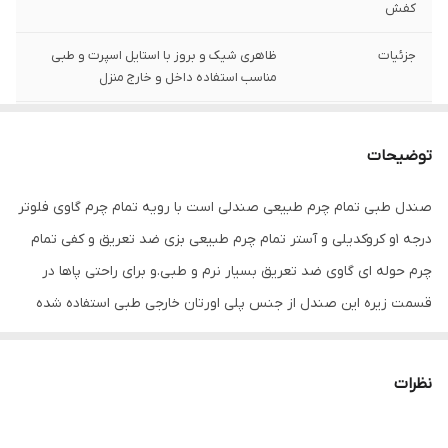
کفش
جزئیات
ظاهری شیک و بروز با استایل اسپرت و طبی
مناسب استفاده داخل و خارج منزل
نگهداری
واکس وبراق کننده و دستمال
توضیحات
کد کالای محصول
04
صندل طبی تمام چرم طبیعی صندلی است با رویه تمام چرم گاوی فلوتر
کشور تولید کننده
ایران
درجه 1و کروکدیلی و آستر تمام چرم طبیعی بزی ضد تعریق و کفی تمام
جنس
چرم طبیعی
چرم حوله ای گاوی ضد تعریق بسیار نرم و طبی.و برای راحتی پاها در
قسمت زیره این صندل از جنس پلی اورتان خارجی طبی استفاده شده
است که به صورت دور دوز به رویه چرمی متصل می باشد . این صندل
طبی بوده و برای افرادی که از پادرد و زانودرد و آرتروز و حتی دیسک کمر
نظرات
رنج میبرند گزینه مناسبی می باشد .رنگ این صندل قهوه ای می باشد.
قالب این صندل ترک بوده و بزرگ می باشد. اگر پایی با پنجه پهن دارید