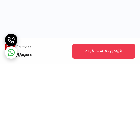
3,800,000
47
%
افزودن به سبد خرید
1,980,000
برگشت به بالا