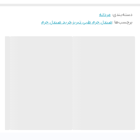
دقیقا همان سایزی که قبلا استفاده میکردین انتخاب کنید اگر پایی لاغر و
دسته‌بندی
:
مردانه
یا نرمال دارید یک سایز کوچک تر انتخاب کنید .
برچسب‌ها :
صندل چرم طبی تبریز
،
خرید صندل چرم