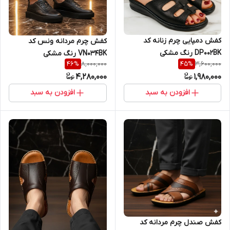
کفش دمپایی چرم زنانه کد
کفش چرم مردانه ونس کد
DP002BK رنگ مشکی
VN034BK رنگ مشکی
8,000,000
3,600,000
46
%
45
%
4,280,000
1,980,000
افزودن به سبد
افزودن به سبد
کفش صندل چرم مردانه کد