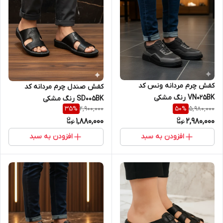
کفش چرم مردانه ونس کد
کفش صندل چرم مردانه کد
VN025BK رنگ مشکی
SD005BK رنگ مشکی
2,900,000
5,980,000
35
%
50
%
1,880,000
2,980,000
افزودن به سبد
افزودن به سبد