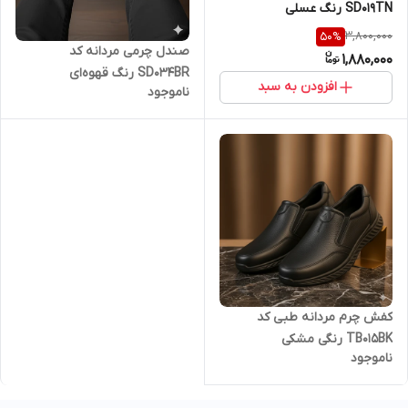
SD019TN رنگ عسلی
3,800,000
50
%
صندل چرمی مردانه کد
1,880,000
SD034BR رنگ قهوه‌ای
افزودن به سبد
ناموجود
کفش چرم مردانه طبی کد
TB015BK رنگی مشکی
ناموجود