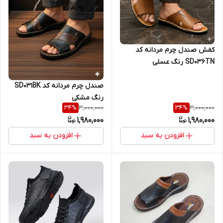
کفش صندل چرم مردانه کد
SD036TN رنگ عسلی
صندل چرم مردانه کد SD031BK
رنگ مشکی
3,000,000
3,000,000
34
%
34
%
1,980,000
1,980,000
افزودن به سبد
افزودن به سبد