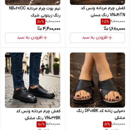
کفش چرم مردانه ونس کد
نیم بوت چرم مردانه NB067OC
VN041TN رنگ عسلی
رنگ زیتونی شیک
8,800,000
4,800,000
50
%
65
%
4,400,000
1,680,000
افزودن به سبد
افزودن به سبد
دمپایی زنانه کد DP011BK رنگ
کفش چرم مردانه ونس کد
مشکی
VN032BK رنگ مشکی
5,200,000
1,800,000
50
%
51
%