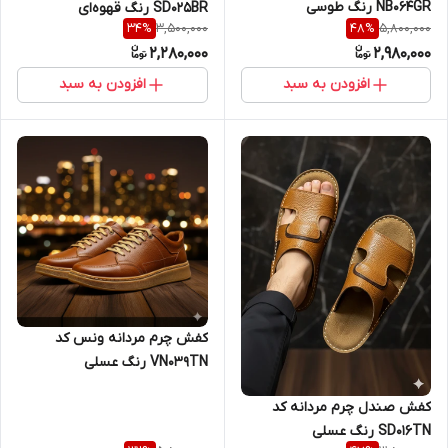
NB064GR رنگ طوسی
SD025BR رنگ قهوه‌ای
3,500,000
5,800,000
34
%
48
%
2,280,000
2,980,000
افزودن به سبد
افزودن به سبد
کفش چرم مردانه ونس کد
VN039TN رنگ عسلی
کفش صندل چرم مردانه کد
SD016TN رنگ عسلی