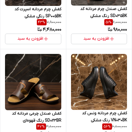
کفش صندل چرم مردانه کد
کفش چرم مردانه اسپرت کد
SD035BK رنگ مشکی
SP005BK رنگی مشکی
7,900,000
2,000,000
43
%
51
%
4,480,000
980,000
افزودن به سبد
افزودن به سبد
کفش چرم مردانه ونس کد
کفش صندل چرمی مردانه کد
VN030BK رنگ مشکی
SD023BR رنگ قهوه‌ای
3,800,000
6,800,000
47
%
56
%