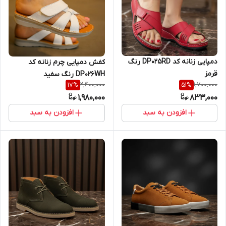
دمپایی زنانه کد DP025RD رنگ
کفش دمپایی چرم زنانه کد
قرمز
DP026WH رنگ سفید
2,400,000
1,700,000
17
%
51
%
1,980,000
833,000
افزودن به سبد
افزودن به سبد