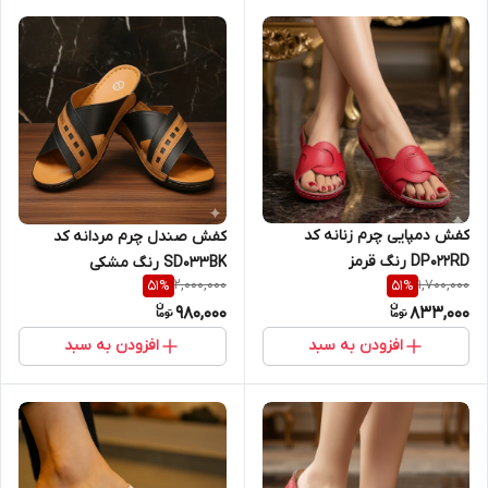
کفش دمپایی چرم زنانه کد
کفش صندل چرم مردانه کد
DP022RD رنگ قرمز
SD033BK رنگ مشکی
2,000,000
1,700,000
51
%
51
%
980,000
833,000
افزودن به سبد
افزودن به سبد