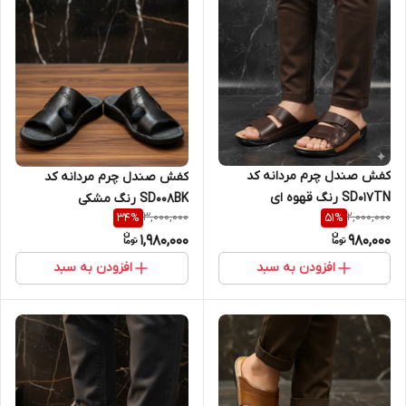
کفش صندل چرم مردانه کد
کفش صندل چرم مردانه کد
SD017TN رنگ قهوه ای
SD008BK رنگ مشکی
3,000,000
2,000,000
34
%
51
%
1,980,000
980,000
افزودن به سبد
افزودن به سبد