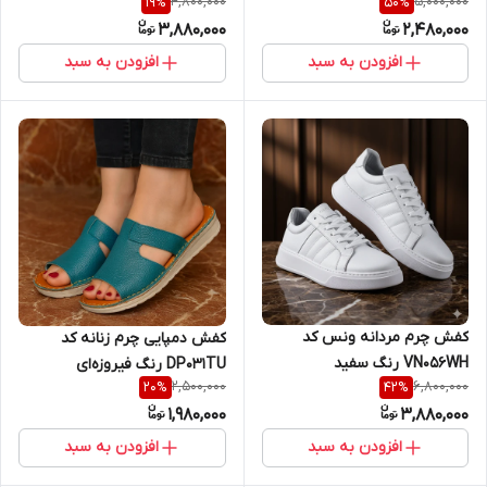
4,800,000
5,000,000
19
%
50
%
3,880,000
2,480,000
افزودن به سبد
افزودن به سبد
کفش چرم مردانه ونس کد
کفش دمپایی چرم زنانه کد
VN056WH رنگ سفید
DP031TU رنگ فیروزه‌ای
2,500,000
6,800,000
20
%
42
%
1,980,000
3,880,000
افزودن به سبد
افزودن به سبد