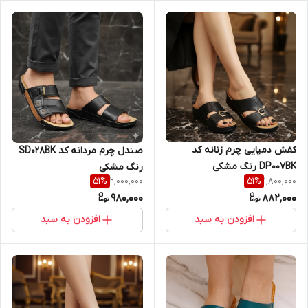
کفش دمپایی چرم زنانه کد
صندل چرم مردانه کد SD028BK
DP007BK رنگ مشکی
رنگ مشکی
2,000,000
1,800,000
51
%
51
%
980,000
882,000
افزودن به سبد
افزودن به سبد