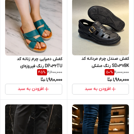
کفش صندل چرم مردانه کد
کفش دمپایی چرم زنانه کد
SD037BK رنگ مشکی
DP032TU رنگ فیروزه‌ای
3,600,000
4,000,000
45
%
50
%
1,980,000
1,980,000
افزودن به سبد
افزودن به سبد