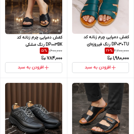
کفش دمپایی چرم زنانه کد
کفش دمپایی چرم زنانه کد
DP030TU رنگ فیروزه‌ای
DP003BK رنگ مشکی
1,600,000
2,700,000
51
%
26
%
784,000
1,980,000
افزودن به سبد
افزودن به سبد