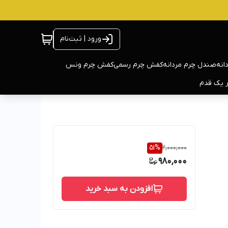
ورود | ثبت‌نام
انه
صندل چرم مردانه
کفش چرم رسمی
کفش چرم ونس
ر یک قدم
51
%
2,000,000
980,000
افزودن به سبد خرید