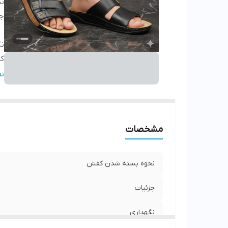
ن
جز
نگ
کش
ج
ن
مشخصات
نحوه بسته شدن کفش
جزئیات
نگهداری