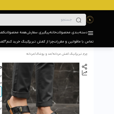
دسته‌بندی محصولات
خانه
پیگیری سفارش
همه محصولات
کفش
تماس با ما
قوانین و مقررات
چرا از کفش تبریزکینگ خرید کنم؟
کفش
چرم تبریزکینگ کفش مردانه
/
مد و پوشاک
/
مردانه
صن
بر
سا
دس
بر