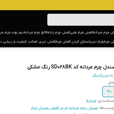
 چرم مردانه
کفش چرم طبی
کفش چرم زنانه
کالج چرم مردانه
نیم بوت چرم مرد
 چرم
چرم تبریز
استایل کردن کفش چرم
کفش تبریز، اصالت ،کیفیت و زیبایی د
دل چرم مردانه کد SD028BK رنگ مشکی
ند:
تبریزکینگ
یز
40
ته‌بندی
:
مردانه
چسب‌ها :
صندل چرم مردانه
،
خرید کفش صندل چرم