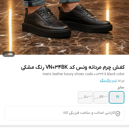
کفش چرم مردانه ونس کد VN034BK رنگ مشکی
mens leather luxury shoes code 00133t.k black color
برند:
تبریزکینگ
سایز
۴۰
44
41
گارانتی اصالت و سلامت فیزیکی کالا