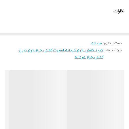
تمام چرم بزی ضد تعریق و ضد بو آنتی باکتریال می باشد . این ونس
نظرات
تمام چرم طبیعی از مرغوب ترین چرم گاوی بوده و از کیفیت و دوام
بسیار بالایی در کنار شیکی برخوردار و صادراتی می باشد. قالب این کفش
ترک بوده و نیم سایز بزرگ است اگر پایی با پنجه پهن دارید سایز
دسته‌بندی
:
مردانه
استاندارد خود در کفش چرم را انتخاب کنید اگر پایی لاغر و یا نرمال دارید
برچسب‌ها :
خرید کفش چرم مردانه اسپرت
،
کفش چرم
،
چرم تبریز
،
1سایز کوچک تر انتخاب کنید.
کفش چرم مردانه