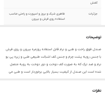
کفش
جزئیات
ظاهری شیک و بروز و اسپورت و راحتی مناسب
استفاده روی فرش و بیرون
نگهداری
دستمال و لباسشویی
توضیحات
کشور تولید کننده
ایران
صندل فوق راحت و طبی و نرم قابل استفاده روزمره بیرون و روی فرش
جنس
چرم مصنوعی
با جنس رویه پشت چرم و جنس کف اشبالت طبیعی طبی و زیره پی یو
نرم و ضد ترک که به صورت کف دوخت و دور دوخت به رویه متصل
شده است این صندل از کیفیت بسیار بالایی برخوردار است و طبی می
باشد برند معتبر پرفروش قالب استاندارد است سایز خودتان را انتخاب
فرمایید
نظرات