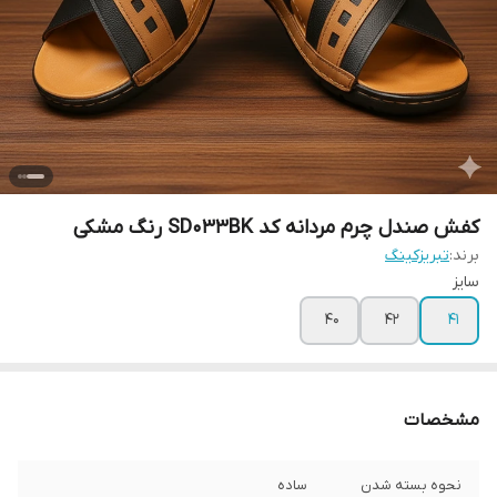
کفش صندل چرم مردانه کد SD033BK رنگ مشکی
برند:
تبریزکینگ
سایز
40
42
41
مشخصات
نحوه بسته شدن
ساده