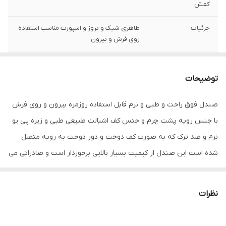
کفش
جزئیات
ظاهری شیک و بروز و اسپورت مناسب استفاده
روی فرش و بیرون
نگهداری
دستمال و لباسشویی
توضیحات
کشور تولید کننده
ایران
صندل فوق راحت و طبی و نرم قابل استفاده روزمره بیرون و روی فرش
جنس
چرم مصنوعی
با جنس رویه پشت چرم و جنس کف اشبالت طبیعی طبی و زیره پی یو
نرم و ضد ترک که به صورت کف دوخت و دور دوخت به رویه متصل
شده است این صندل از کیفیت بسیار بالایی برخوردار است و صادراتی می
باشد . برندمعتبر پرفروش قالب استاندارد است سایز خودتان را انتخاب
فرمایید
نظرات