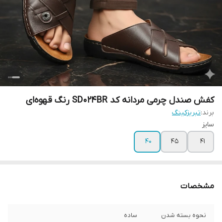
کفش صندل چرمی مردانه کد SD024BR رنگ قهوه‌ای
برند:
تبریزکینگ
سایز
40
45
41
مشخصات
نحوه بسته شدن
ساده