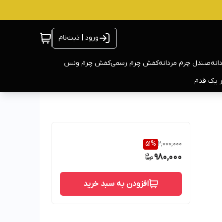
ورود | ثبت‌نام
انه
صندل چرم مردانه
کفش چرم رسمی
کفش چرم ونس
ر یک قدم
51
%
2,000,000
980,000
افزودن به سبد خرید