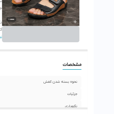
ن
جز
نگ
کش
ج
ن
مشخصات
نحوه بسته شدن کفش
جزئیات
نگهداری