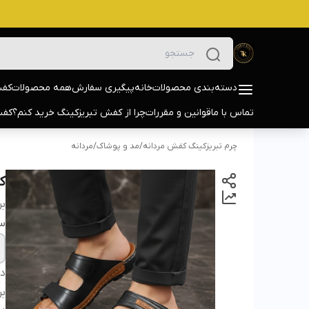
دسته‌بندی محصولات
خانه
پیگیری سفارش
همه محصولات
کفش
تماس با ما
قوانین و مقررات
چرا از کفش تبریزکینگ خرید کنم؟
کفش
چرم تبریزکینگ کفش مردانه
/
مد و پوشاک
/
مردانه
کف
بر
سا
دس
بر