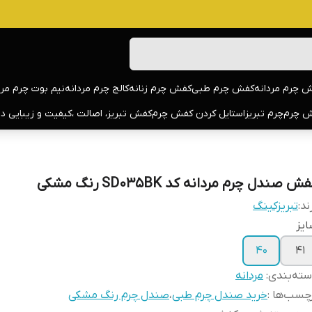
 چرم مردانه
کفش چرم طبی
کفش چرم زنانه
کالج چرم مردانه
نیم بوت چرم مرد
 چرم
چرم تبریز
استایل کردن کفش چرم
کفش تبریز، اصالت ،کیفیت و زیبایی د
ش صندل چرم مردانه کد SD035BK رنگ مشکی
ند:
تبریزکینگ
یز
40
41
ته‌بندی
:
مردانه
چسب‌ها :
خرید صندل چرم طبی
،
صندل چرم رنگ مشکی