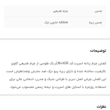
جنس
چرم طبیعی
جنس زیره
rubber خارجی ترک
توضیحات
کفش چرم زنانه اسپرت کد LW019GR رنگ طوسی از چرم طبیعی گاوی
باکیفیت ساخته شده و دارای زیره پیو ترک ضد سایش وضدلغزش است.
این کفش چرمی اصل تبریز با طراحی شیک و مدرن، انتخابی عالی برای
استفاده روزمره با استایل های اسپرت و نیمه رسمی محسوب می‌شود.
اگر به دنبال خرید کفش اسپرت زنانه طوسی با دوخت ظریف، راحتی بالا و
دوام طولانی هستید، این مدل بهترین گزینه است.کفش چرمی LW019GR
نظرات