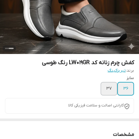
کفش چرم زنانه کد LW019GR رنگ طوسی
برند:
تبریزکینگ
سایز
37
36
گارانتی اصالت و سلامت فیزیکی کالا
مشخصات