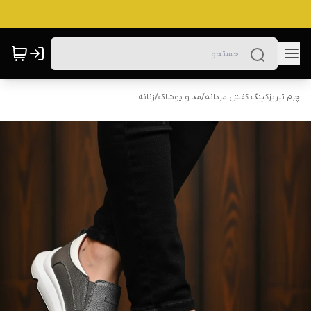
چرم تبریزکینگ کفش مردانه
/
مد و پوشاک
/
زنانه