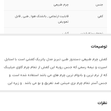
جنس
چرم طبیعی
کفی
قابلیت ارتجاعی , بالشتک هوا , طبی , قابل
تعویض
نحوه بسته شدن
کشی
کفش
توضیحات
ویژگی‌های زیره
انعطاف پذیر , تخت , قابلیت ارتجاعی , کاهش
فشار وارده , مقاوم در برابر سایش
کفش چرم طبیعی دستدوز طبی تبریز مدل پاتریک کفشی است با استایل
اسپرت و نیمه رسمی که جنس رویه این کفش از تمام چرم گاوی میلینگ
جزئیات
ظاهری شیک و بروز با استایل اسپرت و نیمه
رسمی طبی . مناسب استفاده روزمره و پیاده
که از نرم ترین و بادوام ترین چرم های می باشد استفاده شده است. و
روی طولانی مدت .قابل ست با انواع شلوار های
جنس آستر تمام چرم بزی میشن ضد تعریق و بو می باشد . و زیره این
جین و کتان و پارچه ای اسپرت .رنگ جذاب
عسلی قهوه ای
کفش پلی اورتان خارجی تزریق مستقیم می باشد که از انعطاف و دوام
بسیار بالایی برخوردار است و کفی این کفش طبی تمام چرم آنتی باکتریال
نگهداری
واکس و براق کننده و دستمال
نظرات
می باشد . این کفش تمام چرم تبریز بوده و از کیفیت و طول عمر بسیار