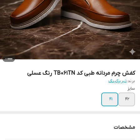
کفش چرم مردانه طبی کد TB061TN رنگ عسلی
برند:
تبریزکینگ
سایز
41
42
مشخصات