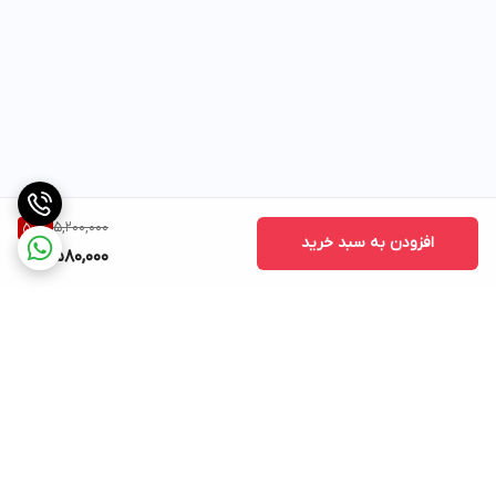
5,200,000
50
%
افزودن به سبد خرید
2,580,000
برگشت به بالا