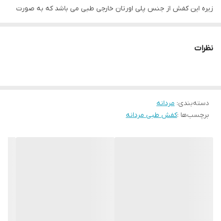
زیره این کفش از جنس پلی اورتان خارجی طبی می باشد که به صورت
تزریق مستقیم به رویه متصل شده است که باعث بالا رفتن دوام این
کفش می شود . از خاصیت های این زیره علاوه بر طبی بود و خاصیت
نظرات
انعطاف پذیر ضد ترک و ضد شکنندگی میباشد . کفی این کفش طبی تمام
چرم آنتی باکتریال می باشد . کفش کد00147 از کیفیت و دوام بسیار بالایی
برخوردار بوده و صادراتی میباشد . این کفش کاملا طبی بوده و برای
دسته‌بندی
:
مردانه
افرادی که از آرتروز زانو دیسک کمر زانو در پادرد و ... رنج می برند و برای
برچسب‌ها :
کفش طبی مردانه
استفاده روزمره بسیار مناسب است . رنگ این کفش عسلی سایه دار می
باشد .قالب این کفش استاندارد بوده و سایز استاندارد خود در کفش های
چرم را انتخاب کنید.