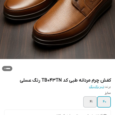
کفش چرم مردانه طبی کد TB043TN رنگ عسلی
برند:
تبریزکینگ
سایز
41
40