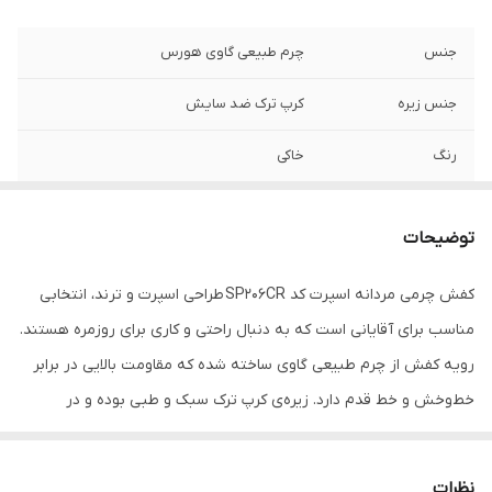
جنس
چرم طبیعی گاوی هورس
جنس زیره
کرپ ترک ضد سایش
رنگ
خاکی
توضیحات
کفش چرمی مردانه اسپرت کد SP206CR طراحی اسپرت و ترند، انتخابی
مناسب برای آقایانی است که به دنبال راحتی و کاری برای روزمره هستند.
رویه کفش از چرم طبیعی گاوی ساخته شده که مقاومت بالایی در برابر
خط‌وخش و خط قدم دارد. زیره‌ی کرپ ترک سبک و طبی بوده و در
استفاده طولانی‌مدت راحتی بیشتری فراهم می‌کند.
این کفش چرمی با رنگ پرطرفدار خاکی ، قابل ست شدن با استایل اسپرت
نظرات