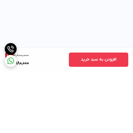
6,800,000
41
%
افزودن به سبد خرید
3,980,000
برگشت به بالا