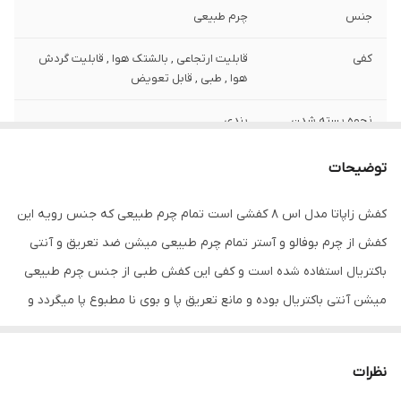
جنس
چرم طبیعی
کفی
قابلیت ارتجاعی , بالشتک هوا , قابلیت گردش
هوا , طبی , قابل تعویض
نحوه بسته شدن
بندی
کفش
توضیحات
ویژگی‌های زیره
انعطاف پذیر , تخت , قابلیت ارتجاعی , قابلیت
گردش هوا , کاهش فشار وارده , مقاوم در برابر
کفش زاپاتا مدل اس 8 کفشی است تمام چرم طبیعی که جنس رویه این
سایش
کفش از چرم بوفالو و آستر تمام چرم طبیعی میشن ضد تعریق و آنتی
جزئیات
ظاهری شیک و بروز با استایل ونس اسپورت
باکتریال استفاده شده است و کفی این کفش طبی از جنس چرم طبیعی
قابل ست با انواع شلوار های جین و کتان و
میشن آنتی باکتریال بوده و مانع تعریق پا و بوی نا مطبوع پا میگردد و
پارچه ای و استفاده روز مره و نیمه رسمی
جنس زیره این کفش از زیره با دوام ترکیبی پلی اورتان و روبر می باشد
نگهداری
دستمال و واکس و براق کننده
که بسیار سبک و نرم و راحت می باشد . این کفش تمام دست دوز بوده و
نظرات
به صورت دور دوخت مخفی از داخل کار شده و در کنار شیک بودن این
کشور تولید کننده
ایران