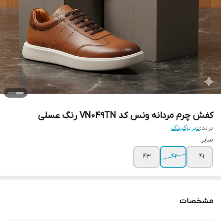
کفش چرم مردانه ونس کد VN049TN رنگ عسلی
برند:
تبریزکینگ
سایز
43
42
41
مشخصات