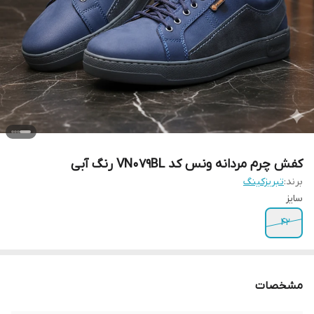
کفش چرم مردانه ونس کد VN079BL رنگ آبی
برند:
تبریزکینگ
سایز
42
مشخصات