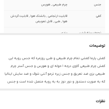
جنس
چرم طبیعی , هورس
کفی
قابلیت ارتجاعی , بالشتک هوا , قابلیت گردش
هوا , طبی , قابل تعویض
نحوه بسته شدن
بندی
کفش
توضیحات
ویژگی‌های زیره
آج دار , تخت , قابلیت ارتجاعی , قابلیت گردش
هوا , کاهش فشار وارده , مقاوم در برابر
کفش پارما کفشی تمام چرم طبیعی و طبی روزمره که جنس رویه این
سایش
کفش چرم طبیعی گاوی درجه 1 حوله ای و هورس و جنس آستر چرم
جزئیات
ظاهری شیک و بروز و راحت با استایل اسپورت
طبیعی بزی ضد تعریق و جنس زیره ترمو آنتی شوک و ضد سایش ایتالیا
قابل ست با انواع شلوار های جین و کتان و
که به صورت دستدوز و دور دوز به به رویه متصل شده است و جنس
اسلش و پارچه ای
کفی این کفش مموری فوم با رویه چرم طبیعی بزی آتی باکتریال و طبی
نگهداری
دستمال مرطوب
با محافظ پاشنه می باشد . این کفش تمام چرم طبیعی بوده و از کیفیت
نظرات
و دوخت و دوام بسیار بالایی برخوردار است و همچنین صادراتی می
کشور تولید کننده
ایران