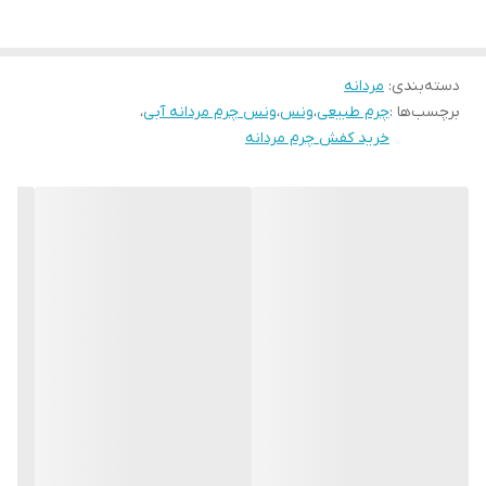
باشد.برند معتبر و پرفروش . قالب کفش ترک و بزرگ است یک سایز
جنس زیره
ترمولایت
کوچکتر از سایز تون انتخاب فرمایید
دسته‌بندی
:
مردانه
برچسب‌ها :
چرم طبیعی
،
ونس
،
ونس چرم مردانه آبی
،
خرید کفش چرم مردانه