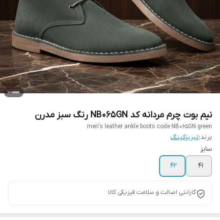
نیم بوت چرم مردانه کد NB065GN رنگ سبز مدرن
men's leather ankle boots code NB065GN green
برند:
تبریزکینگ
سایز
42
41
گارانتی اصالت و سلامت فیزیکی کالا