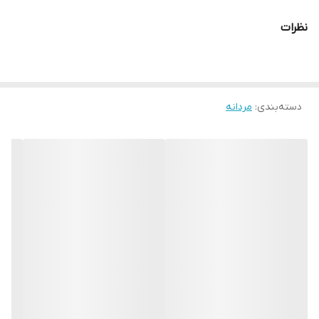
اگر به دنبال خرید نیم‌بوت چرمی مردانه سبز با دوخت ظریف، راحتی بالا و
نظرات
دوام طولانی هستید، این مدل بهترین گزینه است. نیم‌بوت چرمی
NB065GN در سایزهای 40 تا 44 عرضه می‌شود و با استایل کژوال و رسمی
و اسپرت به‌خوبی ست می‌شود.
دسته‌بندی
:
مردانه
ارسال به سراسر کشور، ضمانت اصالت کالا و قیمت مناسب از مزایای
خرید این محصول از فروشگاه ماست.
همین حالا نیم بوت چرمی مردانه سبز تبریز را سفارش دهید و استایل
خاص و جذاب خود را کامل کنید.