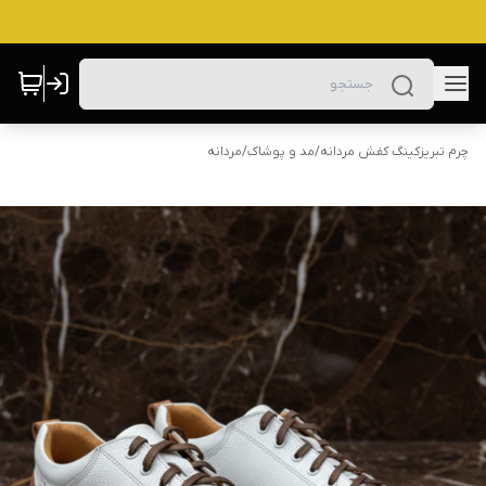
چرم تبریزکینگ کفش مردانه
/
مد و پوشاک
/
مردانه