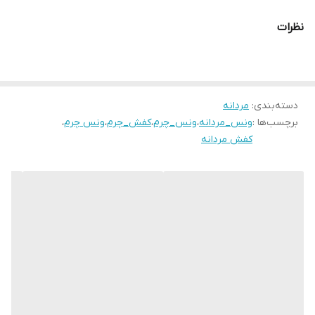
دوام طولانی هستید، این مدل بهترین گزینه است. کفش چرمی
نظرات
VN051WH در سایزهای 40 تا 44 عرضه می‌شود و با استایل کژوال و اسپرت
به‌خوبی ست می‌شود.
ارسال به سراسر کشور، ضمانت اصالت کالا و قیمت مناسب از مزایای
دسته‌بندی
:
مردانه
خرید این محصول از فروشگاه ماست
برچسب‌ها :
ونس_مردانه
،
ونس_چرم
،
کفش_چرم
،
ونس چرم
،
الگو سایزبندی
کفش مردانه
سایز 40 طول داخل 26.5 سانت
سایز 41 طول داخل 27.5 سانت
سایز 42 طول داخل 28.1 سانت
سایز 43 طول داخل 28.7 سانت
سایز 44 طول داخل 29.5 سانت