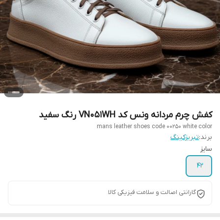
کفش چرم مردانه ونس کد VN051WH رنگ سفید
mans leather shoes code 00250 white color
برند:
تبریزکینگ
سایز
42
گارانتی اصالت و سلامت فیزیکی کالا