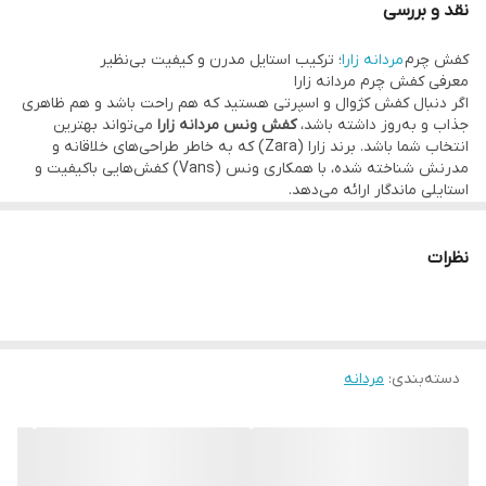
نقد و بررسی
و کژوال است و برای محیط کار، مهمانی و استفاده روزانه گزینه‌ای ایده‌آل
کفش چرم
مردانه زارا
؛ ترکیب استایل مدرن و کیفیت بی‌نظیر
محسوب می‌شود.
معرفی کفش چرم مردانه زارا
اگه یه کفش چرم ونس مناسب روزمره میخوای همین الان ثبت سفارش
اگر دنبال کفش کژوال و اسپرتی هستید که هم راحت باشد و هم ظاهری
جذاب و به‌روز داشته باشد،
کفش ونس مردانه زارا
می‌تواند بهترین
کن
انتخاب شما باشد. برند زارا (Zara) که به خاطر طراحی‌های خلاقانه و
مدرنش شناخته شده، با همکاری ونس (Vans) کفش‌هایی باکیفیت و
استایلی ماندگار ارائه می‌دهد.
ویژگی‌های برجسته کفش ونس مردانه زارا
1. طراحی کلاسیک با لمسی مدرن
کفش ونس مردانه زارا بر اساس مدل‌های محبوب ونس ساخته شده اما
نظرات
با جزئیات ظریف و رنگ‌بندی‌های خاص زارا، استایلی منحصربه‌فرد به شما
می‌بخشد.
2. کیفیت ساخت بالا
جنس رویه از پارچه مقاوم و زیره لاستیکی ضدلغزش است که دوام
بالایی دارد و مناسب استفاده روزمره است.
دسته‌بندی
:
مردانه
3. راحتی بی‌نظیر
کفی نرم و انعطاف‌پذیر، باعث می‌شود پا در طول روز احساس خستگی
نکند و مناسب پیاده‌روی و استفاده طولانی مدت باشد.
چرا کفش ونس مردانه زارا را انتخاب کنیم؟
استایل همه‌پسند:
مناسب برای محیط‌های غیررسمی، مهمانی‌ها و حتی