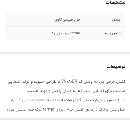
مشخصات
جنس
چرم طبیعی گاوی
جنس زیره
termo اورجینال ترک
توضیحات
کفش چرمی مردانه ونس کد VN080BR با طراحی اسپرت و ترند، انتخابی
مناسب برای آقایانی است که به دنبال راحتی و دوام هستند.
رویه کفش از چرم طبیعی گاوی ساخته شده که مقاومت بالایی در برابر
خط‌وخش و ترک دارد.این کفش چرم زیره‌ی termo ترک ضد سایش بوده
و در استفاده طولانی‌مدت راحتی بیشتری فراهم می‌کند.
این کفش چرمی با رنگ خاص قهوه ای ، قابل ست شدن با استایل اسپرت