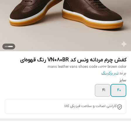
کفش چرم مردانه ونس کد VN080BR رنگ قهوه‌ای
mans leather vans shoes code 00262 brown color
برند:
تبریزکینگ
سایز
41
40
گارانتی اصالت و سلامت فیزیکی کالا