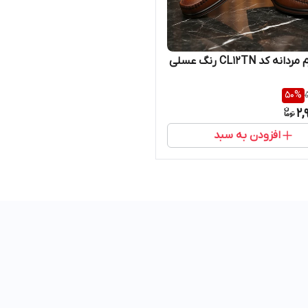
نه کد CL12TN رنگ عسلی
50
%
2,
افزودن به سبد