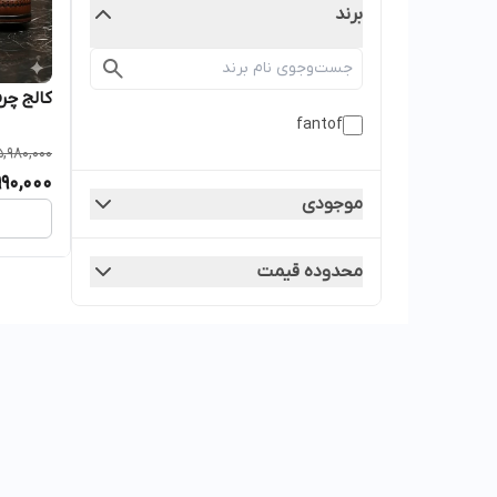
برند
کالج چرم مردا
fantof
5,980,000
990,000
موجودی
محدوده قیمت