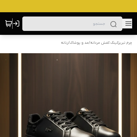
چرم تبریزکینگ کفش مردانه
/
مد و پوشاک
/
زنانه