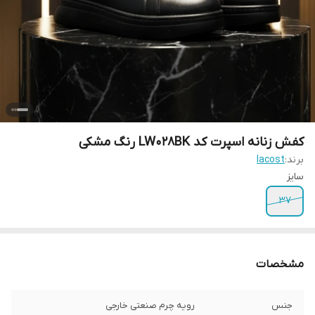
کفش زنانه اسپرت کد LW028BK رنگ مشکی
برند:
lacost
سایز
37
مشخصات
جنس
رویه چرم صنعتی خارجی