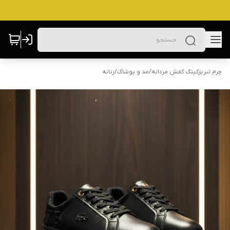
چرم تبریزکینگ کفش مردانه
/
مد و پوشاک
/
زنانه