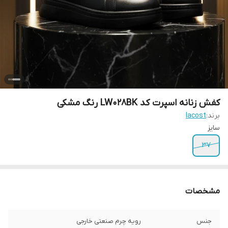
کفش زنانه اسپرت کد LW028BK رنگ مشکی
برند:
lacost
سایز
37
مشخصات
جنس
رویه چرم صنعتی خارجی