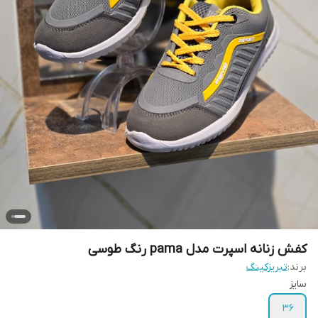
کفش زنانه اسپرت مدل pama رنگ طوسی
برند:
تبریزکینگ
سایز
36