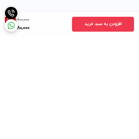
1,900,000
58
%
افزودن به سبد خرید
780,000
برگشت به بالا