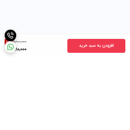
5,100,000
61
%
افزودن به سبد خرید
1,980,000
برگشت به بالا