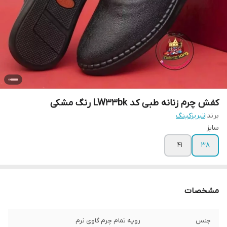
کفش چرم زنانه طبی کد LW33bk رنگ مشکی
برند:
تبریزکینگ
سایز
۴۱
۳۸
مشخصات
جنس
رویه تمام چرم گاوی نرم