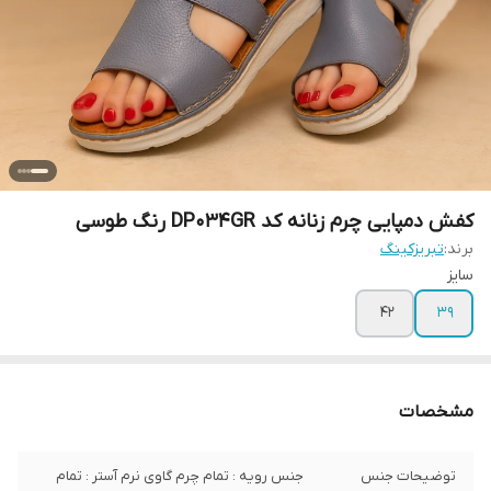
کفش دمپایی چرم زنانه کد DP034GR رنگ طوسی
برند:
تبریزکینگ
سایز
۴۲
39
مشخصات
توضیحات جنس
جنس رویه : تمام چرم گاوی نرم آستر : تمام