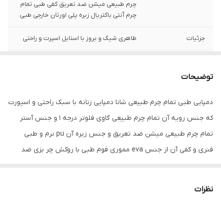
چرم طبیعی میشن ضد تعریق کفی طبی تمام
چرم آنتی باکتریال زیره پلی اورتان خارجی طبی
جزئیات
ظاهری شیک و بروز با استایل اسپرت و راحتی
کشور تولید کننده
ایران
توضیحات
جنس
چرم طبیعی
دمپایی طبی تمام چرم طبیعی شانا دمپایی زنانه با سبک راحتی و اسپورت
که جنس رویه آن تمام چرم طبیعی گاوی فلوتر درجه 1 و جنس آستر
تمام چرم طبیعی میشن ضد تعریق و جنس زیره آن pu نرم و طبی
فنری و کفی آن از جنس eva مموری فوم طبی با روکش چر بزی ضد
تعریق که این صندل تمام دستدوز بوده و کاملا طبی می باشد و برای پا
درد و زانو درد و کمردرد و انواع بیماری های پاشنه مناسب است . این
نظرات
دمپایی تمام چرم طبیعی بوده و از کیفیت بسیار بالایی برخوردار است و
صادراتی می باشد .. رنگ این صندل طوسی می باشد . قالب این دمپایی