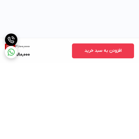
3,100,000
36
%
افزودن به سبد خرید
1,980,000
برگشت به بالا