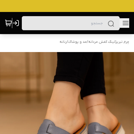
چرم تبریزکینگ کفش مردانه
/
مد و پوشاک
/
زنانه