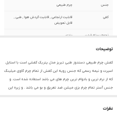
جنس
چرم طبیعی
کفی
قابلیت ارتجاعی , قابلیت گردش هوا , طبی ,
قابل تعویض
نحوه بسته شدن
بندی
کفش
توضیحات
ویژگی‌های زیره
انعطاف پذیر , تخت , قابلیت ارتجاعی , کاهش
فشار وارده , مقاوم در برابر سایش
کفش چرم طبیعی دستدوز طبی تبریز مدل پتریک کفشی است با استایل
اسپرت و نیمه رسمی که جنس رویه این کفش از تمام چرم گاوی میلینگ
جزئیات
ظاهری شیک و بروز با استایل اسپرت و نیمه
رسمی قابل ست با انواع شلوارهای جین و کتان
که از نرم ترین و بادوام ترین چرم های می باشد استفاده شده است. و
و پارچه ای اسپرت
جنس آستر تمام چرم بزی میشن ضد تعریق و بو می باشد . و زیره این
نگهداری
واکس بی رنگ ترجیحا خارجی
کفش پلی اورتان خارجی تزریق مستقیم می باشد که از انعطاف و دوام
بسیار بالایی برخوردار است و کفی این کفش طبی تمام چرم آنتی باکتریال
کشور تولید کننده
ایران
نظرات
می باشد . این کفش تمام چرم تبریز بوده و از کیفیت و طول عمر بسیار