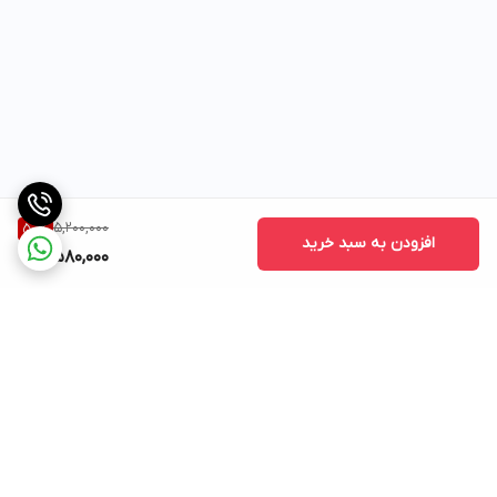
5,200,000
50
%
افزودن به سبد خرید
2,580,000
برگشت به بالا