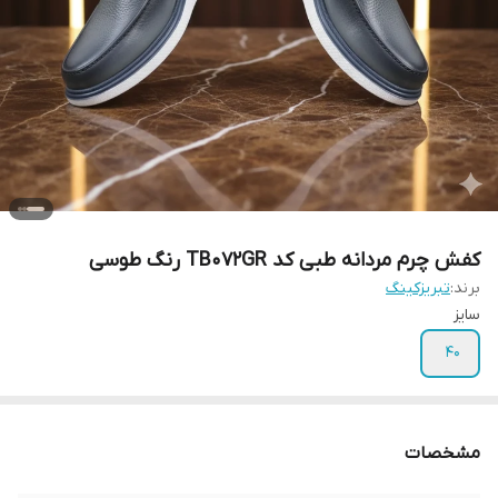
کفش چرم مردانه طبی کد TB072GR رنگ طوسی
برند:
تبریزکینگ
سایز
40
مشخصات